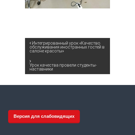
Н
Интегрированный урок «Качество
обслуживания иностранных гостей в
салоне красоты»
а
Урок качества провели студенты-
в
наставники
и
г
а
Версия для слабовидящих
ц