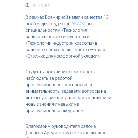
с
14.11.2024
т
р
В рамках Всемирной недели качества 13
и
ноября для студентов
АКАФИ
по
я
специальностям «Технология
к
парикмахерского искусства» и
р
«Технологии индустрии красоты» в
а
с
салоне «Zohra» прошел мастер — класс
о
«Стрижка для комфортной укладки».
т
ы
Студенты получили возможность
наблюдать за работой
профессионалов, они проявили
внимательность, задавали вопросы на
интересующие темы, тем самым получили
новые знания и навыки на
профессиональном уровне.
Благодарим руководителя салона
Досаева Артура за чуткое отношение к