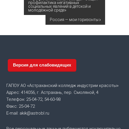
Н
профилактика негативных
социальных явлений в детской и
молодёжной среде»
а
Россия — мои горизонты
в
и
г
а
Версия для слабовидящих
ц
ГАПОУ АО «Астраханский колледж индустрии красоты»
и
Адрес: 414056, г. Астрахань, пер. Смоляной, 4
Телефон: 25-04-72, 54-60-98
я
Факс: 25-04-72
E-mail: akik@astrobl.ru
п
Все персональные данные публикуются исключительно