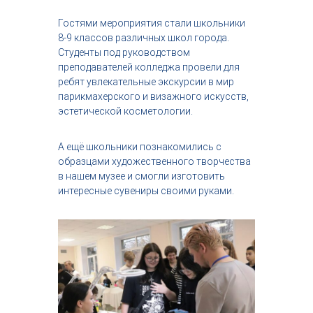
с
т
Гостями мероприятия стали школьники
р
8-9 классов различных школ города.
и
Студенты под руководством
я
преподавателей колледжа провели для
к
ребят увлекательные экскурсии в мир
р
парикмахерского и визажного искусств,
а
с
эстетической косметологии.
о
т
А ещё школьники познакомились с
ы
образцами художественного творчества
в нашем музее и смогли изготовить
интересные сувениры своими руками.