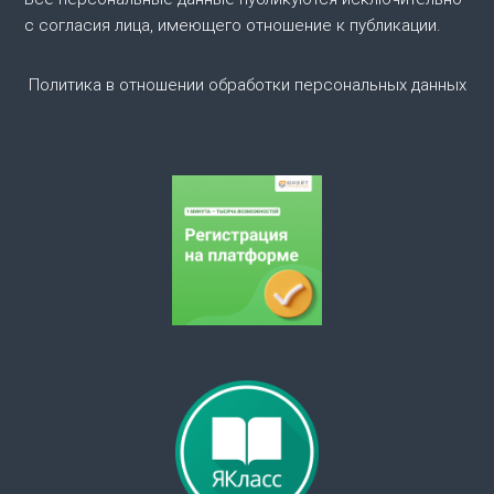
о
с согласия лица, имеющего отношение к публикации.
з
Политика в отношении обработки персональных данных
а
п
и
с
я
м