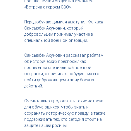
прошла лекция общества «Знание»
с
«Встреча с героем СВО».
т
р
и
Перед обучающимися выступил Кулкаев
я
Сансызбек Акунович, который
к
добровольцем принимал участие в
р
специальной военной операции.
а
с
о
Сансызбек Акунович рассказал ребятам
т
об исторических предпосылках
ы
проведения специальной военной
операции, о причинах, побудивших его
пойти добровольцем в зону боевых
действий.
Очень важно продолжать такие встречи
для обучающихся, чтобы знать и
сохранять историческую правду, а также
поддерживать тех, кто сегодня стоит на
защите нашей родины!