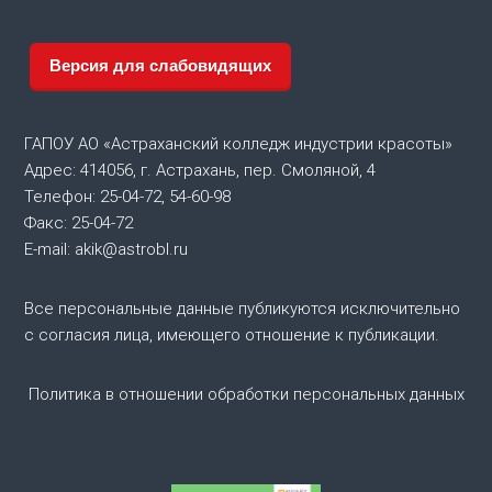
г
а
Версия для слабовидящих
ц
и
ГАПОУ АО «Астраханский колледж индустрии красоты»
Адрес: 414056, г. Астрахань, пер. Смоляной, 4
я
Телефон: 25-04-72, 54-60-98
Факс: 25-04-72
п
E-mail: akik@astrobl.ru
о
Все персональные данные публикуются исключительно
с согласия лица, имеющего отношение к публикации.
з
а
Политика в отношении обработки персональных данных
п