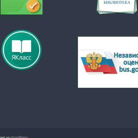
тает на
WordPress