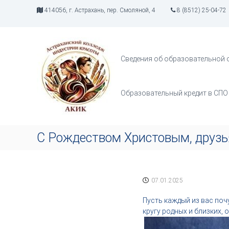
П
414056, г. Астрахань, пер. Смоляной, 4
8 (8512) 25-04-72
е
р
А
И
е
К
н
й
д
И
т
Сведения об образовательной 
у
К
и
с
к
т
с
Образовательный кредит в СПО
р
о
и
д
я
е
т
р
С Рождеством Христовым, друзь
в
ж
о
и
р
м
ч
о
07.01.2025
е
м
с
у
Пусть каждый из вас поч
т
кругу родных и близких, 
в
а