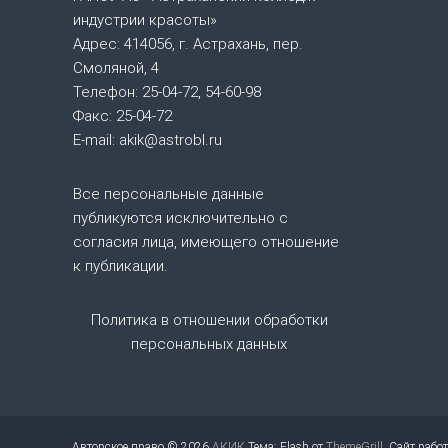
индустрии красоты»
ц
Адрес: 414056, г. Астрахань, пер.
Смоляной, 4
и
Телефон: 25-04-72, 54-60-98
Факс: 25-04-72
я
E-mail: akik@astrobl.ru
п
Все персональные данные
о
публикуются исключительно с
согласия лица, имеющего отношение
з
к публикации.
а
Политика в отношении обработки
персональных данных
п
и
с
Авторское право © 2026
АКИК
Тема: Flash от
ThemeGrill
. Сайт рабо