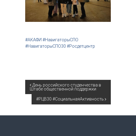
#АКАФИ #НавигаторыСПО
#НавигаторыСПО30 #Росдетцентр
Н
День российского студенчества в
Штабе общественной поддержки
а
#РЦВ30 #СоциальнаяАктивность
в
и