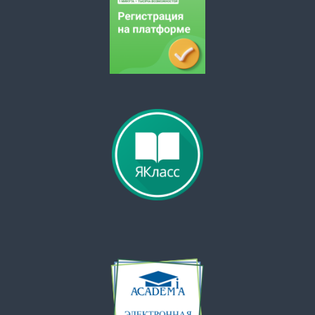
и
с
я
м