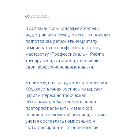
с
т
р
20.02.2025
и
я
В Астраханском колледже арт-фэшн
к
индустрии всю текущую неделю проходит
р
подготовка к региональному этапу
а
чемпионата по профессиональному
с
о
мастерству «Профессионалы». Ребята
т
тренируются, готовятся, оттачивают
ы
свои профессиональные навыки.
К примеру, на площадке по компетенции
«Художественная роспись по дереву»
царит интересная творческая
обстановка, ребята снова и снова
повторяют элементы мезенской
росписи, хохломской росписи, а также
учатся составлять композицию и
фотографировать готовое изделие.