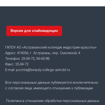
и
г
а
Версия для слабовидящих
ц
ГАПОУ АО «Астраханский колледж индустрии красоты»
и
Адрес: 414056, г. Астрахань, пер. Смоляной, 4
Телефон: 25-04-72, 54-60-98
я
Факс: 25-04-72
E-mail: pochta@beauty-college.astrobl.ru
п
о
Все персональные данные публикуются исключительно
с согласия лица, имеющего отношение к публикации.
з
Политика в отношении обработки персональных данных
а