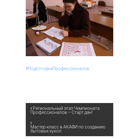
#ПодготовкаПрофессионалов
Н
Региональный этап Чемпионата
Профессионалов – Старт дан!
а
Мастер-класс в АКАФИ по созданию
бытовых кукол
в