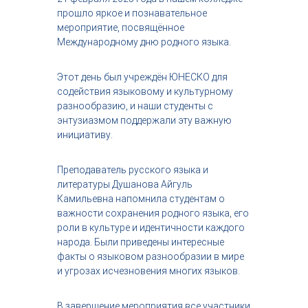
с
прошло яркое и познавательное
т
мероприятие, посвящённое
р
Международному дню родного языка.
и
я
к
Этот день был учреждён ЮНЕСКО для
р
содействия языковому и культурному
а
разнообразию, и наши студенты с
с
энтузиазмом поддержали эту важную
о
т
инициативу.
ы
Преподаватель русского языка и
литературы Душанова Айгуль
Камильевна напомнила студентам о
важности сохранения родного языка, его
роли в культуре и идентичности каждого
народа. Были приведены интересные
факты о языковом разнообразии в мире
и угрозах исчезновения многих языков.
В завершение мероприятия все участники