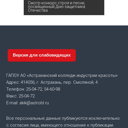
Смотр-конкурс строя и песни,
в
посвященный Дню защитника
Отечества
и
г
а
Версия для слабовидящих
ц
и
ГАПОУ АО «Астраханский колледж индустрии красоты»
Адрес: 414056, г. Астрахань, пер. Смоляной, 4
я
Телефон: 25-04-72, 54-60-98
Факс: 25-04-72
п
E-mail: akik@astrobl.ru
о
Все персональные данные публикуются исключительно
з
с согласия лица, имеющего отношение к публикации.