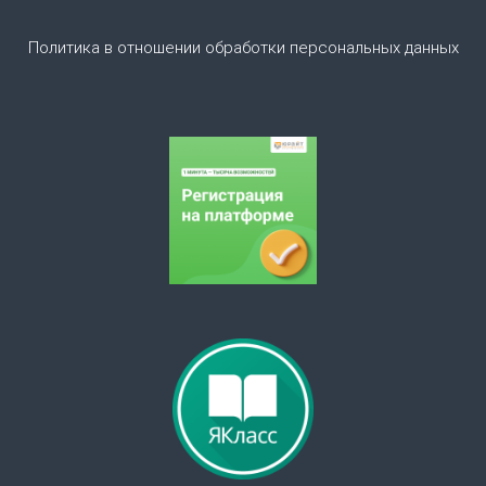
а
Политика в отношении обработки персональных данных
п
и
с
я
м