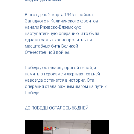
с
т
В этот день 2 марта 1945 г. войска
р
и
Западного и Калининского фронтов
я
начали Ржевско-Вяземскую
к
наступательную операцию. Это была
р
одна из самых кровопролитных и
а
масштабных битв Великой
с
Отечественной войны.
о
т
ы
Победа досталась дорогой ценой, и
память о героизме и жертвах тех дней
навсегда останется в истории. Эта
операция стала важным шагом на пути к
Победе.
ДО ПОБЕДЫ ОСТАЛОСЬ 68 ДНЕЙ
В
и