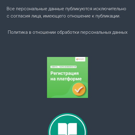
п
Все персональные данные публикуются исключительно
о
с согласия лица, имеющего отношение к публикации.
з
Политика в отношении обработки персональных данных
а
п
и
с
я
м