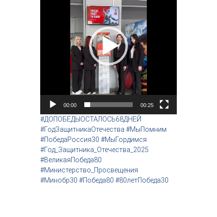
д
е
о
п
л
е
е
р
00:00
00:25
#ДОПОБЕДЫОСТАЛОСЬ68ДНЕЙ
#ГодЗащитникаОтечества #МыПомним
#ПобедаРоссия30 #МыГордимся
#Год_Защитника_Отечества_2025
#ВеликаяПобеда80
#Министерство_Просвещения
#Минобр30 #Победа80 #80летПобеда30