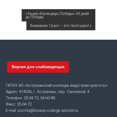
Н
Акция «Календарь Победы»: 69 дней
до Победы
а
Внимание: Грант — это твой шанс!
в
и
г
Версия для слабовидящих
а
ц
ГАПОУ АО «Астраханский колледж индустрии красоты»
Адрес: 414056, г. Астрахань, пер. Смоляной, 4
и
Телефон: 25-04-72, 54-60-98
Факс: 25-04-72
я
E-mail: pochta@beauty-college.astrobl.ru