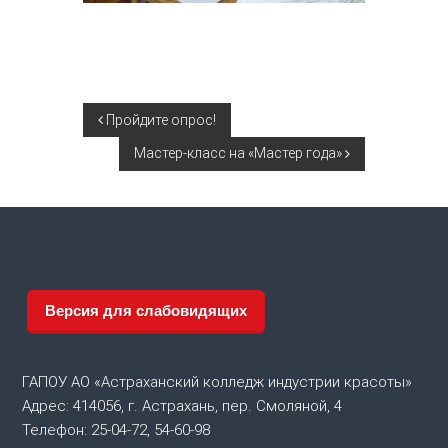
Н
Пройдите опрос!
Мастер-класс на «Мастер года»
а
в
и
г
Версия для слабовидящих
а
ГАПОУ АО «Астраханский колледж индустрии красоты»
ц
Адрес: 414056, г. Астрахань, пер. Смоляной, 4
Телефон: 25-04-72, 54-60-98
и