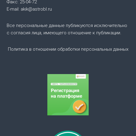
Факс: 25-04-72
я
E-mail: akik@astrobl.ru
п
Все персональные данные публикуются исключительно
с согласия лица, имеющего отношение к публикации.
о
Политика в отношении обработки персональных данных
з
а
п
и
с
я
м