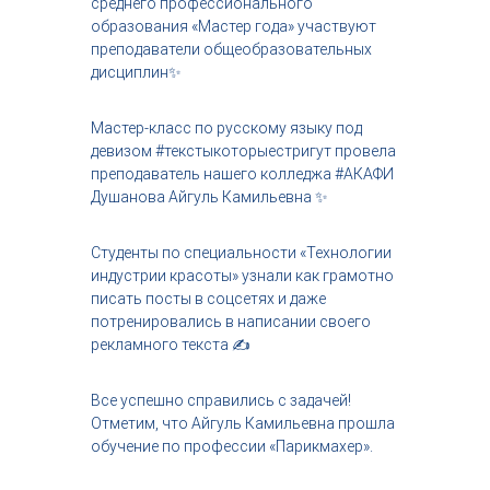
среднего профессионального
с
образования «Мастер года» участвуют
т
преподаватели общеобразовательных
р
дисциплин✨️
и
я
к
Мастер-класс по русскому языку под
р
девизом #текстыкоторыестригут провела
а
с
преподаватель нашего колледжа #АКАФИ
о
Душанова Айгуль Камильевна ✨️
т
ы
Студенты по специальности «Технологии
индустрии красоты» узнали как грамотно
писать посты в соцсетях и даже
потренировались в написании своего
рекламного текста ✍️
Все успешно справились с задачей!
Отметим, что Айгуль Камильевна прошла
обучение по профессии «Парикмахер».