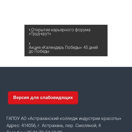
Н
Открытие карьерного форума
«Труд-крут»
а
Акция «Календарь Победы»: 45 дней
до Победы
в
и
г
а
Версия для слабовидящих
ц
ГАПОУ АО «Астраханский колледж индустрии красоты»
и
Адрес: 414056, г. Астрахань, пер. Смоляной, 4