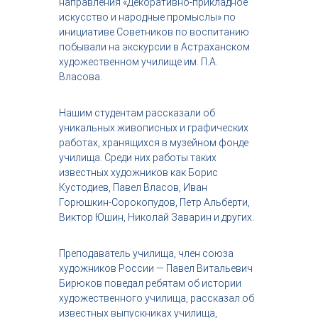
направления «Декоративно-прикладное
с
искусство и народные промыслы» по
т
инициативе Советников по воспитанию
р
побывали на экскурсии в Астраханском
и
я
художественном училище им. П.А.
к
Власова.
р
а
с
Нашим студентам рассказали об
о
уникальных живописных и графических
т
работах, хранящихся в музейном фонде
ы
училища. Среди них работы таких
известных художников как Борис
Кустодиев, Павел Власов, Иван
Горюшкин-Сорокопудов, Петр Альберти,
Виктор Юшин, Николай Заварин и других.
Преподаватель училища, член союза
художников России — Павел Витальевич
Бирюков поведал ребятам об истории
художественного училища, рассказал об
известных выпускниках училища,