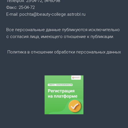
Телефон: 25-04-72, 54-60-98
я
Факс: 25-04-72
E-mail: pochta@beauty-college.astrobl.ru
п
о
Все персональные данные публикуются исключительно
с согласия лица, имеющего отношение к публикации.
з
Политика в отношении обработки персональных данных
а
п
и
с
я
м