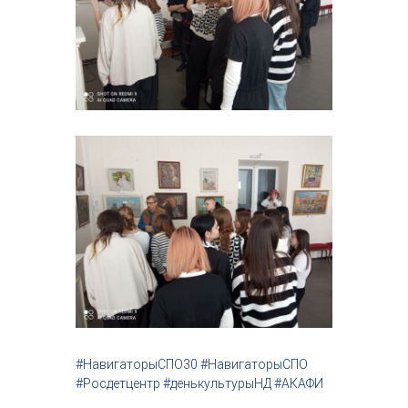
#НавигаторыСПО30 #НавигаторыСПО
#Росдетцентр #денькультурыНД #АКАФИ