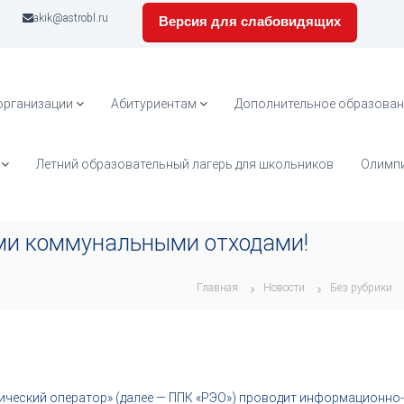
akik@astrobl.ru
Версия для слабовидящих
организации
Абитуриентам
Дополнительное образован
Летний образовательный лагерь для школьников
Олимпи
ми коммунальными отходами!
Главная
Новости
Без рубрики
ический оператор» (далее — ППК «РЭО») проводит информационно