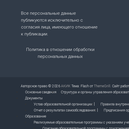
о
Все персональные данные
публикуются исключительно с
з
согласия лица, имеющего отношение
к публикации.
а
п
Политика в отношении обработки
персональных данных
и
с
Авторское право © 2026
АКИК
Тема: Flash от
ThemeGrill
. Сайт рабо
я
Основные сведения
Структура и органы управления образова
Документы
м
Устав образовательной организации
Правила внутрен
Отчет о результатах самообследования
Предписания ор
Образование
Реализуемые образовательные программы с указанием учеб
Описание образовательной программы с приложение