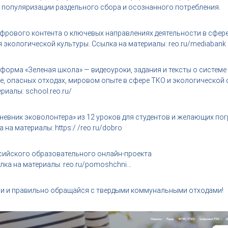
популяризации раздельного сбора и осознанного потребления.
ифрового контента о ключевых направлениях деятельности в сфер
экологической культуры. Ссылка на материалы: reo.ru/mediabank
форма «Зеленая школа» — видеоуроки, задания и тексты о системе
е, опасных отходах, мировом опыте в сфере ТКО и экологической
риалы: school.reo.ru/
невник эковолонтера» из 12 уроков для студентов и желающих пог
на материалы: https:/ /reo.ru/dobro
ийского образовательного онлайн-проекта
лка на материалы: reo.ru/pomoshchni…
и и правильно обращайся с твердыми коммунальными отходами!