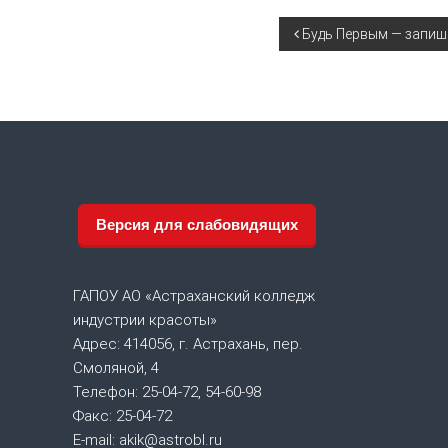
Н
Будь Первым — запиш
а
в
и
г
Версия для слабовидящих
а
ГАПОУ АО «Астраханский колледж
ц
индустрии красоты»
Адрес: 414056, г. Астрахань, пер.
и
Смоляной, 4
я
Телефон: 25-04-72, 54-60-98
Факс: 25-04-72
п
E-mail: akik@astrobl.ru