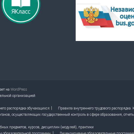
тает на
WordPress
тельной организацией
него распорядка обучающихся
Правила внутреннего трудового распорядка.
ганов, осуществляющих государственный контроль в сфере образования, отчет
ных предметов, курсов, дисциплин (модулей), практики
м образовательной программы
Лицензируемые образовательные программ