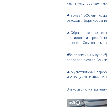
,
кампанию, посвященную 
и
н
☘ Более 1 ООО единиц ц
д
отходов и формирования 
у
с
🌿 Образовательная плат
т
сортировке и переработк
р
человека. Ссылка на мате
и
я
к
🌾Интерактивный курс «Д
р
добровольчества. Ссылка 
а
с
🌵 Мультфильмы Всеросс
о
«Помощники Земли». Ссы
т
ы
Знакомься с материалам