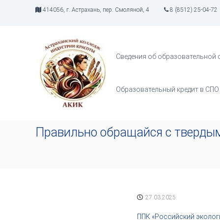
П
414056, г. Астрахань, пер. Смоляной, 4
8 (8512) 25-04-72
е
р
А
И
е
К
н
й
д
И
т
Сведения об образовательной 
у
К
и
с
к
т
с
Образовательный кредит в СПО
р
о
и
д
я
е
т
р
Правильно обращайся с тверды
в
ж
о
и
р
м
ч
о
е
м
с
у
т
27.03.2025
в
а
ППК «Российский эколог