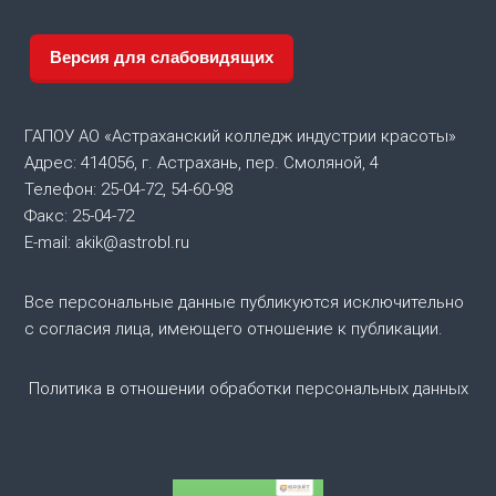
а
ц
Версия для слабовидящих
и
ГАПОУ АО «Астраханский колледж индустрии красоты»
я
Адрес: 414056, г. Астрахань, пер. Смоляной, 4
Телефон: 25-04-72, 54-60-98
п
Факс: 25-04-72
E-mail: akik@astrobl.ru
о
Все персональные данные публикуются исключительно
з
с согласия лица, имеющего отношение к публикации.
а
Политика в отношении обработки персональных данных
п
и