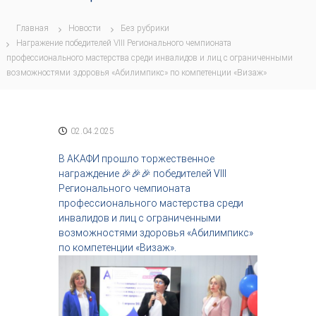
с
т
Главная
Новости
Без рубрики
р
Награжение победителей VIII Регионального чемпионата
и
профессионального мастерства среди инвалидов и лиц с ограниченными
я
возможностями здоровья «Абилимпикс» по компетенции «Визаж»
к
р
а
с
о
02.04.2025
т
ы
В АКАФИ прошло торжественное
награждение 🎉🎉🎉 победителей VIII
Регионального чемпионата
профессионального мастерства среди
инвалидов и лиц с ограниченными
возможностями здоровья «Абилимпикс»
по компетенции «Визаж».