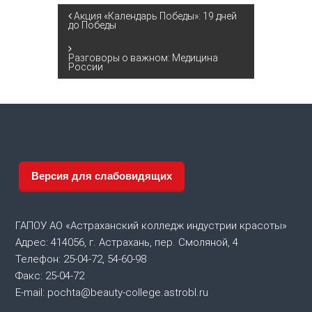
Н
Акция «Календарь Победы»: 19 дней
до Победы
а
Разговоры о важном: Медицина
России
в
и
г
а
Версия для слабовидящих
ц
ГАПОУ АО «Астраханский колледж индустрии красоты»
и
Адрес: 414056, г. Астрахань, пер. Смоляной, 4
Телефон: 25-04-72, 54-60-98
я
Факс: 25-04-72
E-mail: pochta@beauty-college.astrobl.ru
п