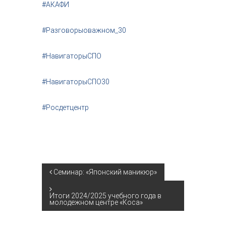
#АКАФИ
#Разговорыоважном_30
#НавигаторыСПО
#НавигаторыСПО30
#Росдетцентр
Н
Семинар: «Японский маникюр»
а
Итоги 2024/2025 учебного года в
молодежном центре «Коса»
в