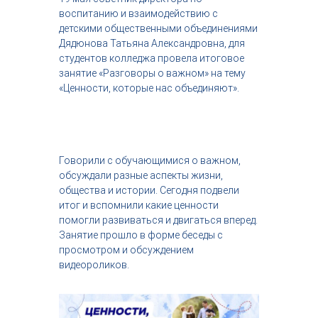
с
воспитанию и взаимодействию с
т
детскими общественными объединениями
р
Дядюнова Татьяна Александровна, для
и
студентов колледжа провела итоговое
я
занятие «Разговоры о важном» на тему
к
р
«Ценности, которые нас объединяют».
а
с
о
т
ы
Говорили с обучающимися о важном,
обсуждали разные аспекты жизни,
общества и истории. Сегодня подвели
итог и вспомнили какие ценности
помогли развиваться и двигаться вперед.
Занятие прошло в форме беседы с
просмотром и обсуждением
видеороликов.