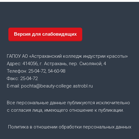
и
г
Версия для слабовидящих
а
ц
ГАПОУ АО «Астраханский колледж индустрии красоты»
и
Адрес: 414056, г. Астрахань, пер. Смоляной, 4
Телефон: 25-04-72, 54-60-98
я
Факс: 25-04-72
E-mail: pochta@beauty-college.astrobl.ru
п
Все персональные данные публикуются исключительно
о
с согласия лица, имеющего отношение к публикации.
з
Политика в отношении обработки персональных данных
а