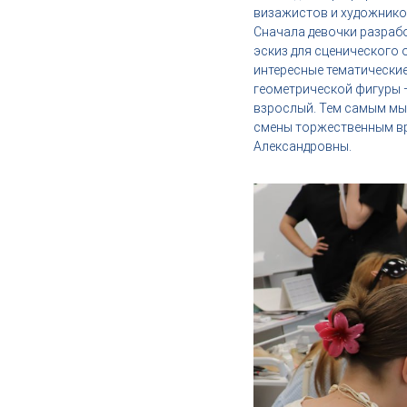
,
визажистов и художнико
и
Сначала девочки разрабо
н
эскиз для сценического
д
интересные тематические
у
геометрической фигуры —
с
взрослый. Тем самым мы 
т
смены торжественным вр
р
Александровны.
и
я
к
р
а
с
о
т
ы