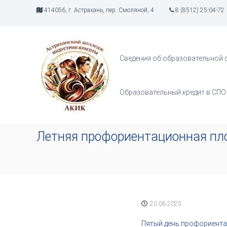
П
414056, г. Астрахань, пер. Смоляной, 4
8 (8512) 25-04-72
е
р
А
И
е
К
н
й
д
И
т
Сведения об образовательной 
у
К
и
с
к
т
с
Образовательный кредит в СПО
р
о
и
д
я
е
т
р
Летняя профориентационная пло
в
ж
о
и
р
м
ч
о
е
м
с
у
т
20.06.2025
в
а
Пятый день профориента