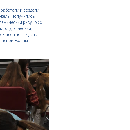
зработали и создали
одель. Получились
демический рисунок с
й, студенческий,
ончился пятый день
рячевой Жанны