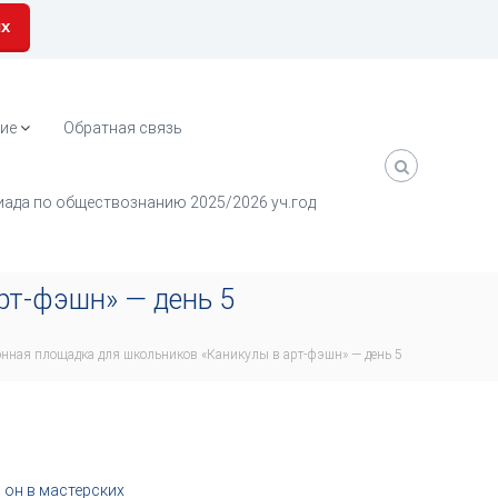
их
ие
Обратная связь
ада по обществознанию 2025/2026 уч.год
рт-фэшн» — день 5
нная площадка для школьников «Каникулы в арт-фэшн» — день 5
он в мастерских