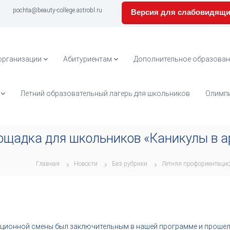
pochta@beauty-college.astrobl.ru
Версия для слабовидящ
организации
Абитуриентам
Дополнительное образован
Летний образовательный лагерь для школьников
Олимпи
щадка для школьников «Каникулы в а
Главная
Новости
Без рубрики
Летняя профориентацио
ционной смены был заключительным в нашей программе и прошел 