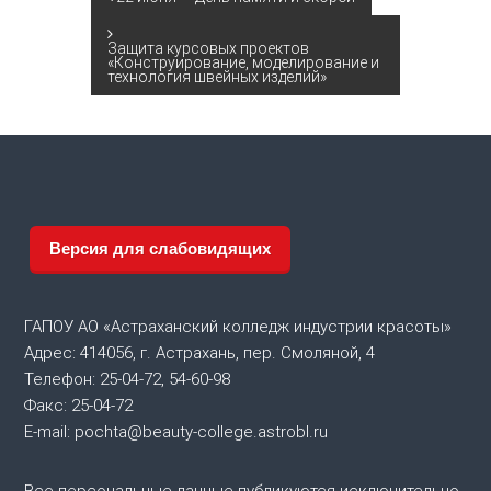
Н
а
Защита курсовых проектов
«Конструирование, моделирование и
технология швейных изделий»
в
и
г
а
Версия для слабовидящих
ц
ГАПОУ АО «Астраханский колледж индустрии красоты»
и
Адрес: 414056, г. Астрахань, пер. Смоляной, 4
Телефон: 25-04-72, 54-60-98
я
Факс: 25-04-72
E-mail: pochta@beauty-college.astrobl.ru
п