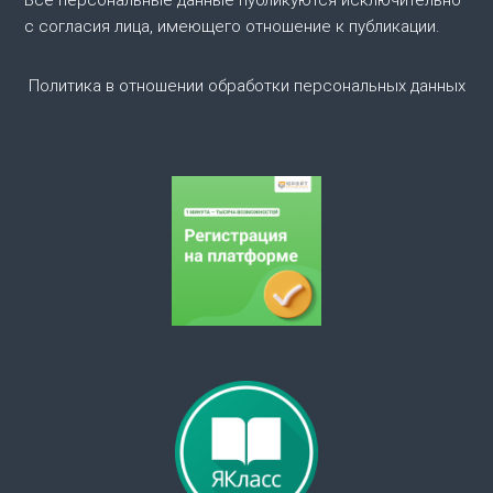
о
Все персональные данные публикуются исключительно
с согласия лица, имеющего отношение к публикации.
з
Политика в отношении обработки персональных данных
а
п
и
с
я
м