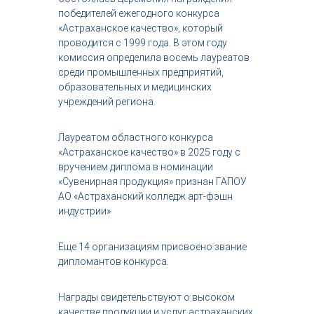
с
победителей ежегодного конкурса
т
«Астраханское качество», который
р
проводится с 1999 года. В этом году
и
комиссия определила восемь лауреатов
я
среди промышленных предприятий,
к
р
образовательных и медицинских
а
учреждений региона.
с
о
т
Лауреатом областного конкурса
ы
«Астраханское качество» в 2025 году с
вручением диплома в номинации
«Сувенирная продукция» признан ГАПОУ
АО «Астраханский колледж арт-фэшн
индустрии»
Еще 14 организациям присвоено звание
дипломантов конкурса.
Награды свидетельствуют о высоком
качестве продукции и услуг астраханских