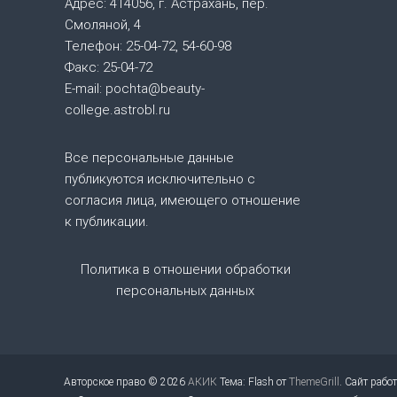
ц
Адрес: 414056, г. Астрахань, пер.
Смоляной, 4
и
Телефон: 25-04-72, 54-60-98
Факс: 25-04-72
я
E-mail: pochta@beauty-
college.astrobl.ru
п
о
Все персональные данные
публикуются исключительно с
з
согласия лица, имеющего отношение
к публикации.
а
Политика в отношении обработки
п
персональных данных
и
с
Авторское право © 2026
АКИК
Тема: Flash от
ThemeGrill
. Сайт рабо