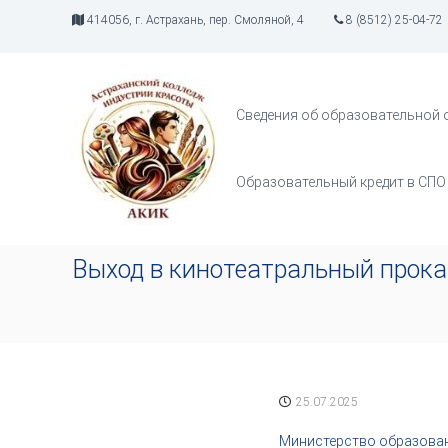
П
414056, г. Астрахань, пер. Смоляной, 4
8 (8512) 25-04-72
е
р
А
И
е
К
н
й
д
И
т
Сведения об образовательной 
у
К
и
с
к
т
с
Образовательный кредит в СПО
р
о
и
д
я
е
т
р
Выход в кинотеатральный прока
в
ж
о
и
р
м
ч
о
е
м
с
у
т
25.07.2025
в
а
Министерство образовани