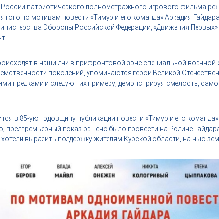
 России патриотического полнометражного игрового фильма ре
снятого по мотивам повести «Тимур и его команда» Аркадия Гайдар
Министерства Обороны Российской Федерации, «Движения Первых»
т.
роисходят в наши дни в прифронтовой зоне специальной военной 
еемственности поколений, упоминаются герои Великой Отечестве
ими предками и следуют их примеру, демонстрируя смелость, сам
ся в 85-ую годовщину публикации повести «Тимур и его команда» —
ю, предпремьерный показ решено было провести на Родине Гайдара
 хотели выразить поддержку жителям Курской области, на чью зе