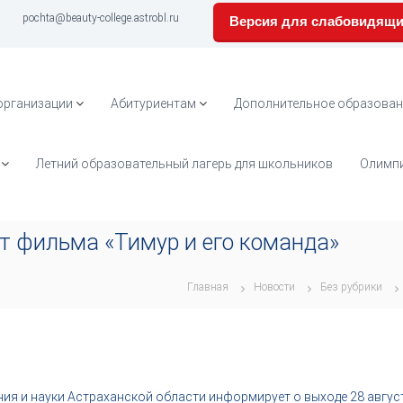
pochta@beauty-college.astrobl.ru
Версия для слабовидящ
организации
Абитуриентам
Дополнительное образован
Летний образовательный лагерь для школьников
Олимпи
т фильма «Тимур и его команда»
Главная
Новости
Без рубрики
я и науки Астраханской области информирует о выходе 28 август