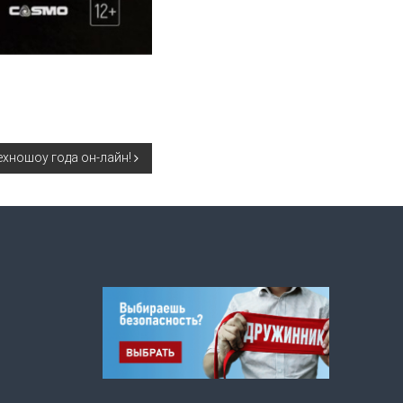
ехношоу года он-лайн!