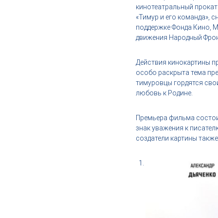
,
кинотеатральный прокат
и
«Тимур и его команда», 
н
поддержке Фонда Кино, 
д
движения Народный Фрон
у
с
Действия кинокартины п
т
особо раскрыта тема пр
р
тимуровцы гордятся сво
и
любовь к Родине.
я
к
Премьера фильма состоит
р
знак уважения к писател
а
создатели картины также
с
о
т
ы