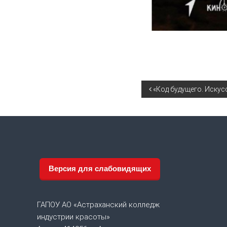
Н
«Код будущего. Искус
а
в
и
Версия для слабовидящих
г
а
ГАПОУ АО «Астраханский колледж
индустрии красоты»