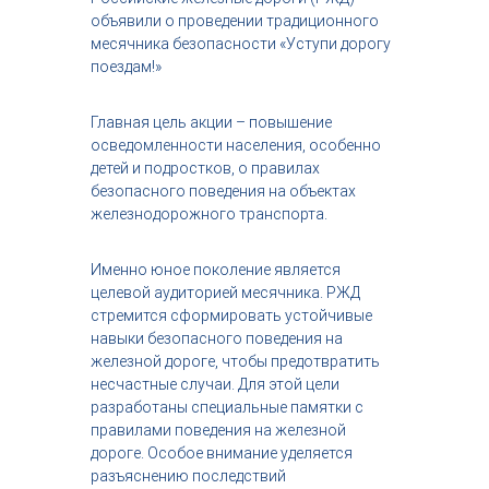
с
объявили о проведении традиционного
т
месячника безопасности «Уступи дорогу
р
поездам!»
и
я
к
Главная цель акции – повышение
р
осведомленности населения, особенно
а
детей и подростков, о правилах
с
безопасного поведения на объектах
о
т
железнодорожного транспорта.
ы
Именно юное поколение является
целевой аудиторией месячника. РЖД
стремится сформировать устойчивые
навыки безопасного поведения на
железной дороге, чтобы предотвратить
несчастные случаи. Для этой цели
разработаны специальные памятки с
правилами поведения на железной
дороге. Особое внимание уделяется
разъяснению последствий