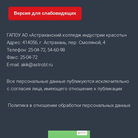
г
Версия для слабовидящих
а
ц
ГАПОУ АО «Астраханский колледж индустрии красоты»
Адрес: 414056, г. Астрахань, пер. Смоляной, 4
и
Телефон: 25-04-72, 54-60-98
Факс: 25-04-72
я
E-mail: akik@astrobl.ru
п
Все персональные данные публикуются исключительно
о
с согласия лица, имеющего отношение к публикации.
з
Политика в отношении обработки персональных данных
а
п