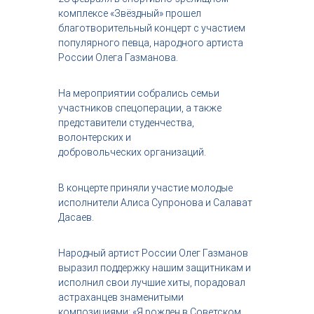
с
комплексе «Звёздный» прошел
т
благотворительный концерт с участием
р
популярного певца, народного артиста
и
России Олега Газманова.
я
к
р
На мероприятии собрались семьи
а
участников спецоперации, а также
с
представители студенчества,
о
т
волонтерских и
ы
добровольческих организаций.
В концерте приняли участие молодые
исполнители Алиса Супронова и Салават
Дасаев.
Народный артист России Олег Газманов
выразил поддержку нашим защитникам и
исполнил свои лучшие хиты, порадовал
астраханцев знаменитыми
композициями: «Я рожден в Советском