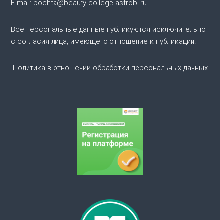
п
E-mail: pochta@beauty-college.astrobl.ru
о
Все персональные данные публикуются исключительно
с согласия лица, имеющего отношение к публикации.
з
а
Политика в отношении обработки персональных данных
п
и
с
я
м