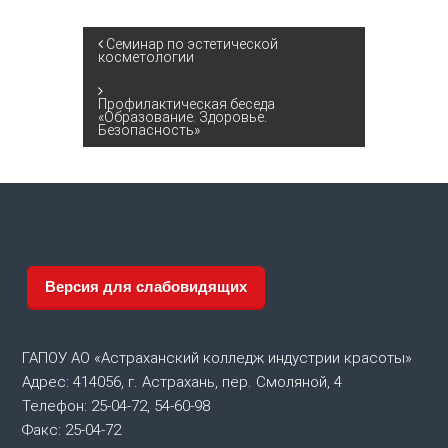
Н
Семинар по эстетической
косметологии
а
Профилактическая беседа
«Образование. Здоровье.
в
Безопасность»
и
г
а
Версия для слабовидящих
ц
и
ГАПОУ АО «Астраханский колледж индустрии красоты»
Адрес: 414056, г. Астрахань, пер. Смоляной, 4
я
Телефон: 25-04-72, 54-60-98
Факс: 25-04-72