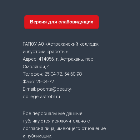
в
и
Версия для слабовидящих
г
а
ГАПОУ АО «Астраханский колледж
индустрии красоты»
ц
Адрес: 414056, г. Астрахань, пер.
Смоляной, 4
и
Телефон: 25-04-72, 54-60-98
Факс: 25-04-72
я
E-mail: pochta@beauty-
college.astrobl.ru
п
о
Все персональные данные
публикуются исключительно с
з
согласия лица, имеющего отношение
к публикации.