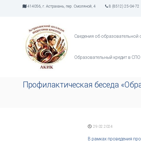
П
414056, г. Астрахань, пер. Смоляной, 4
8 (8512) 25-04-72
е
р
А
И
е
К
н
й
д
И
т
Сведения об образовательной 
у
К
и
с
к
т
с
Образовательный кредит в СПО
р
о
и
д
я
е
т
р
Профилактическая беседа «Обра
в
ж
о
и
р
м
ч
о
е
м
с
у
т
29.02.2024
в
а
В рамках проведения пр