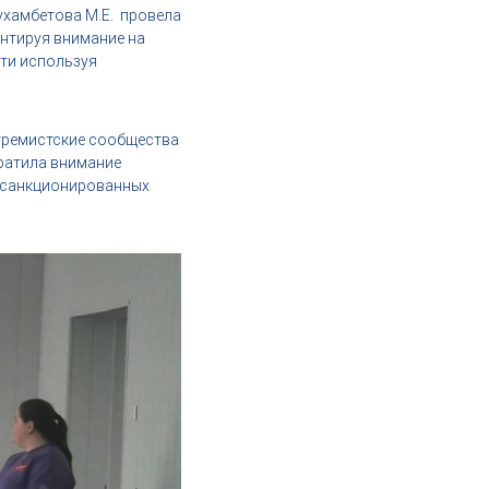
ухамбетова М.Е. провела
ентируя внимание на
ти используя
тремистские сообщества
братила внимание
несанкционированных