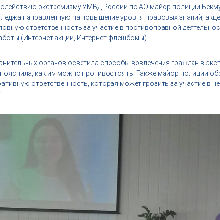
водействию экстремизму УМВД России по АО майор полиции Бекм
олледжа направленную на повышение уровня правовых знаний, акц
ловную ответственность за участие в противоправной деятельнос
боты (Интернет акции, Интернет флешбомы).
анительных органов осветила способы вовлечения граждан в экс
и пояснила, как им можно противостоять. Также майор полиции о
ративную ответственность, которая может грозить за участие в 
.