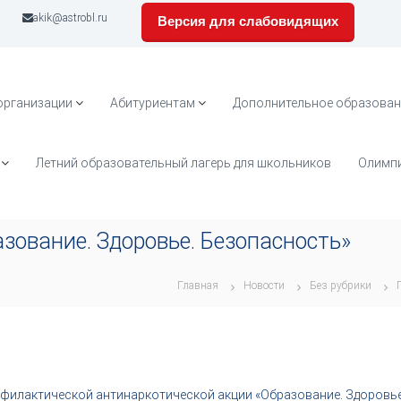
akik@astrobl.ru
Версия для слабовидящих
организации
Абитуриентам
Дополнительное образован
Летний образовательный лагерь для школьников
Олимпи
зование. Здоровье. Безопасность»
Главная
Новости
Без рубрики
офилактической антинаркотической акции «Образование. Здоровье