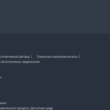
 Коллективный договор
Локальные нормативные акты
ы об исполнении предписаний
ы
вания
овательного процесса. Доступная среда