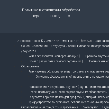
а
Политика в отношении обработки
п
персональных данных
и
с
Авторское право © 2026
АКИК
Тема: Flash от
ThemeGrill
. Сайт рабо
я
Основные сведения
Структура и органы управления образова
Документы
м
Устав образовательной организации
Правила внутрен
Отчет о результатах самообследования
Предписания ор
Образование
Реализуемые образовательные программы с указанием учеб
Описание образовательной программы с приложение
Направления и результаты научной (научно–исследовательс
Численность обучающихся по реализуемым образователь
Результаты приема по каждой профессии, специальности с
Трудоустройство выпускников, освоивших основные профе
Образовательные стандарты и требования
Руководство
Педа