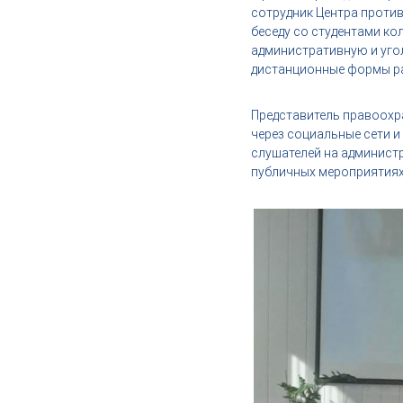
,
сотрудник Центра проти
и
беседу со студентами к
н
административную и уго
д
дистанционные формы ра
у
с
Представитель правоохр
т
через социальные сети 
р
слушателей на админист
и
публичных мероприятиях
я
к
р
а
с
о
т
ы