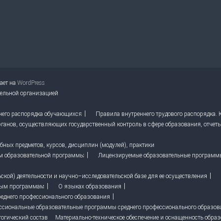
тает на
WordPress
тельной организацией
него распорядка обучающихся
Правила внутреннего трудового распорядка.
ганов, осуществляющих государственный контроль в сфере образования, отчет
ных предметов, курсов, дисциплин (модулей), практики
м образовательной программы
Лицензируемые образовательные программ
кой) деятельности и научно–исследовательской базе для ее осуществления
ным программам
О языках образования
реднего профессионального образования
ссиональные образовательные программы среднего профессионального образо
гогический состав
Материально-техническое обеспечение и оснащенность образ